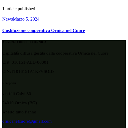
1
article published
News
Marzo 5, 2024
Costituzione cooperativa Ornica nel Cuore
ALBERGO DIFFUSO ORNICA
Ospitalità diffusa gestita dalla cooperativa Ornica nel Cuore
CIR: 016151-ALD-00001
CIN: IT016151A1KPVSOIJS
Reception
via f.lli Calvi 80
24010 Ornica (BG)
Aperto tutto l’anno
ornicanelcuore@gmail.com